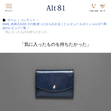
ホーム
コンテンツ
mark_名刺入れ02
,
その他
,
使ったからわかること
,
レビュー
,
ルガトショルダー商
品のレビュー一覧
「気に入ったものを持ちたかった」
「気に入ったものを持ちたかった」