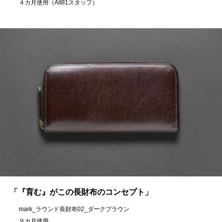
４カ月使用（Alt81スタッフ）
「『育む』がこの長財布のコンセプト」
mark_ラウンド長財布02_ダークブラウン
９カ月使用