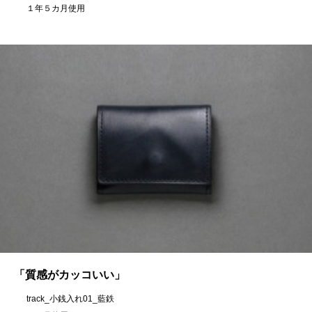
１年５カ月使用
「質感がカッコいい」
track_小銭入れ01_藍鉄