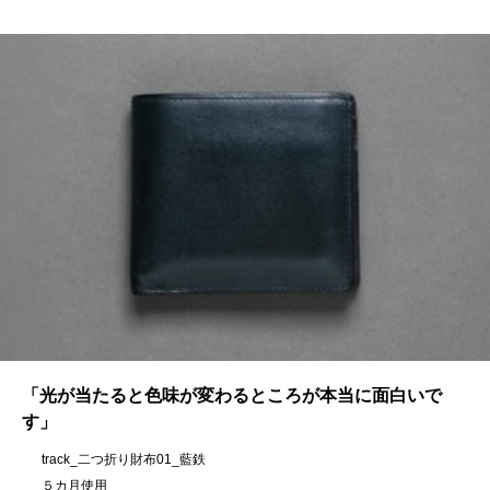
「光が当たると色味が変わるところが本当に面白いで
す」
track_二つ折り財布01_藍鉄
５カ月使用