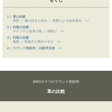
もくじ
１）革の比較
革質 ／ 傷の目立ち具合 ／ 色艶による経年変化 >>
２）外装の比較
ステッチと金具の色 ／ 縁取り >>
３）内装の比較
素材 ／ 収納力と開きやすさ >>
４）ラウンド長財布・比較早見表
>>
Alt81の３つのラウンド長財布
革の比較