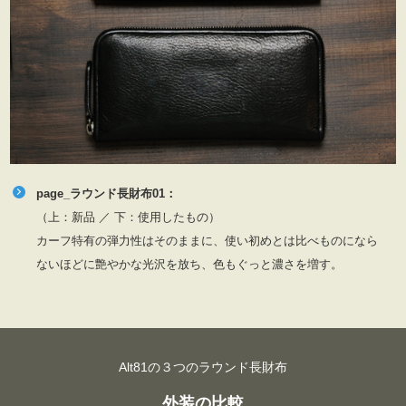
page_ラウンド長財布01：
（上：新品 ／ 下：使用したもの）
カーフ特有の弾力性はそのままに、使い初めとは比べものになら
ないほどに艶やかな光沢を放ち、色もぐっと濃さを増す。
Alt81の３つのラウンド長財布
外装の比較