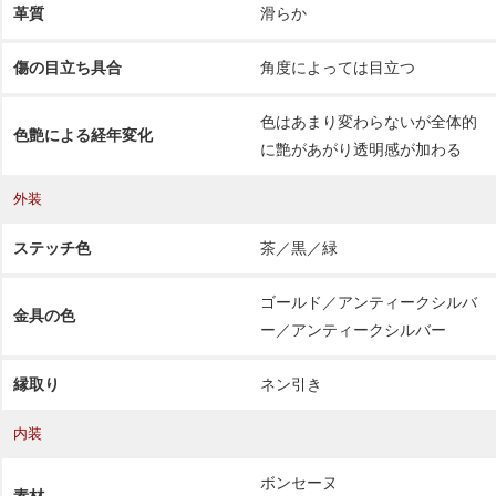
革質
滑らか
傷の目立ち具合
角度によっては目立つ
色はあまり変わらないが全体的
色艶による経年変化
に艶があがり透明感が加わる
外装
ステッチ色
茶／黒／緑
ゴールド／アンティークシルバ
金具の色
ー／アンティークシルバー
縁取り
ネン引き
内装
ボンセーヌ
素材