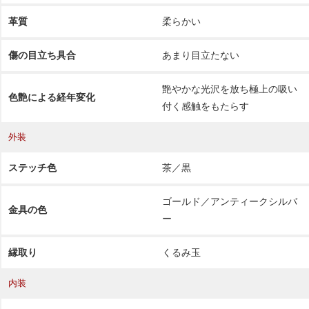
革質
柔らかい
傷の目立ち具合
あまり目立たない
艶やかな光沢を放ち極上の吸い
色艶による経年変化
付く感触をもたらす
外装
ステッチ色
茶／黒
ゴールド／アンティークシルバ
金具の色
ー
縁取り
くるみ玉
内装