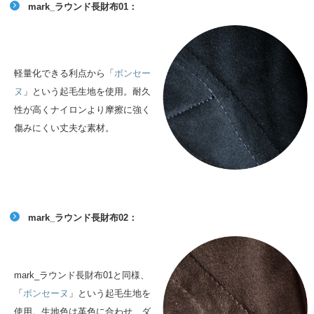
mark_ラウンド長財布01：
軽量化できる利点から「
ボンセー
ヌ
」という起毛生地を使用。耐久
性が高くナイロンより摩擦に強く
傷みにくい丈夫な素材。
mark_ラウンド長財布02：
mark_ラウンド長財布01と同様、
「
ボンセーヌ
」という起毛生地を
使用。生地色は革色に合わせ、ダ