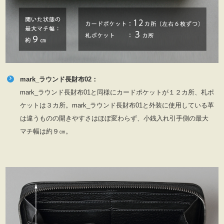
mark_ラウンド長財布02：
mark_ラウンド長財布01と同様にカードポケットが１２カ所、札ポ
ケットは３カ所。mark_ラウンド長財布01と外装に使用している革
は違うものの開きやすさはほぼ変わらず、小銭入れ引手側の最大
マチ幅は約９㎝。