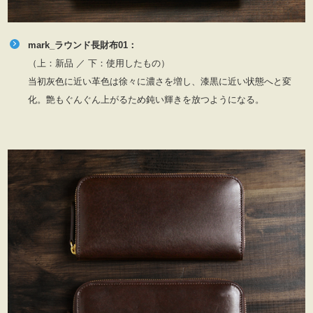
mark_ラウンド長財布01：
（上：新品 ／ 下：使用したもの）
当初灰色に近い革色は徐々に濃さを増し、漆黒に近い状態へと変
化。艶もぐんぐん上がるため鈍い輝きを放つようになる。