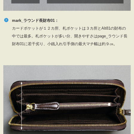
mark_ラウンド長財布01：
カードポケットが１２カ所、札ポケットは３カ所とAlt81の財布の
中では最多。札ポケットが多い分、開きやすさはpage_ラウンド長
財布01に若干劣り、小銭入れ引手側の最大マチ幅は約９㎝。