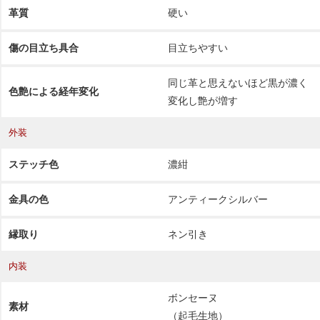
革質
硬い
傷の目立ち具合
目立ちやすい
同じ革と思えないほど黒が濃く
色艶による経年変化
変化し艶が増す
外装
ステッチ色
濃紺
金具の色
アンティークシルバー
縁取り
ネン引き
内装
ボンセーヌ
素材
（起毛生地）