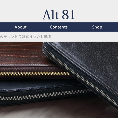
t81のラウンド長財布４つの共通項